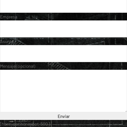
Empresa
Asunto
Mensaje (opcional)
[honeypot honeypot-500]